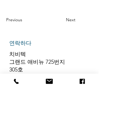
Previous
Next
연락하다
치비텍
그랜드 애비뉴 725번지
305호
리지필드, 뉴저지 07657
전화번호
:
888-585-6823
이메일
:
hello@chibitek.com
최신 블로그 게시글
해당 언어로 게시