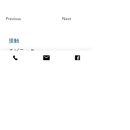
Previous
Next
接触
チビテック
グランドアベニュー725番地
ステート305
リッジフィールド、ニュージャ
ージー州 07657
電話番号
:
888-585-6823
メールアドレス
:
hello@chibitek.com
最新のブログ記事
AI時代の透明性と信頼を求め