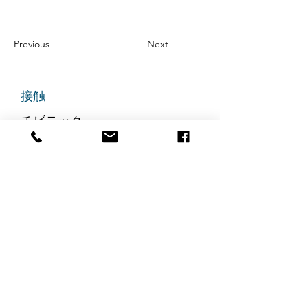
Previous
Next
接触
チビテック
グランドアベニュー725番地
ステート305
リッジフィールド、ニュージャ
ージー州 07657
電話番号
:
888-585-6823
メールアドレス
:
hello@chibitek.com
最新のブログ記事
AI時代の透明性と信頼を求め