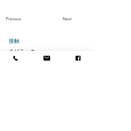
Previous
Next
接触
チビテック
グランドアベニュー725番地
ステート305
リッジフィールド、ニュージャ
ージー州 07657
電話番号
:
888-585-6823
メールアドレス
:
hello@chibitek.com
最新のブログ記事
AI時代の透明性と信頼を求め