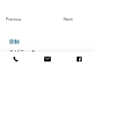
Previous
Next
接触
チビテック
グランドアベニュー725番地
ステート305
リッジフィールド、ニュージャ
ージー州 07657
電話番号
:
888-585-6823
メールアドレス
:
hello@chibitek.com
最新のブログ記事
AI時代の透明性と信頼を求め