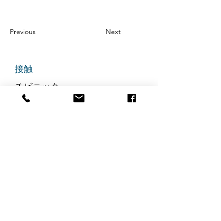
Previous
Next
接触
チビテック
グランドアベニュー725番地
ステート305
リッジフィールド、ニュージャ
ージー州 07657
電話番号
:
888-585-6823
メールアドレス
:
hello@chibitek.com
最新のブログ記事
AI時代の透明性と信頼を求め