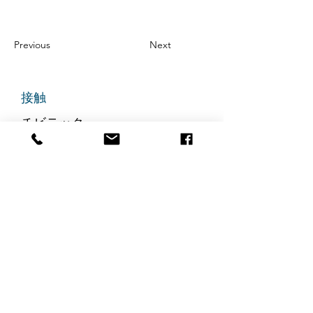
Previous
Next
接触
チビテック
グランドアベニュー725番地
ステート305
リッジフィールド、ニュージャ
ージー州 07657
電話番号
:
888-585-6823
メールアドレス
:
hello@chibitek.com
最新のブログ記事
AI時代の透明性と信頼を求め