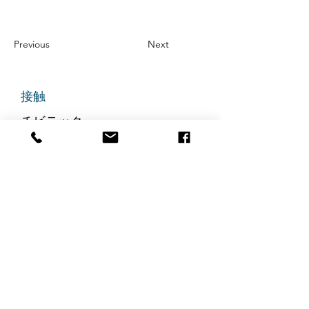
Previous
Next
接触
チビテック
グランドアベニュー725番地
ステート305
リッジフィールド、ニュージャ
ージー州 07657
電話番号
:
888-585-6823
メールアドレス
:
hello@chibitek.com
最新のブログ記事
AI時代の透明性と信頼を求め