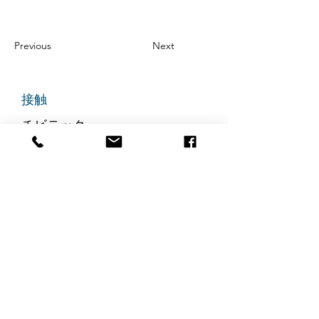
Previous
Next
接触
チビテック
グランドアベニュー725番地
ステート305
リッジフィールド、ニュージャ
ージー州 07657
電話番号
:
888-585-6823
メールアドレス
:
hello@chibitek.com
最新のブログ記事
AI時代の透明性と信頼を求め