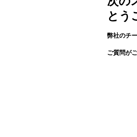
次の
とう
弊社のチ
ご質問がご