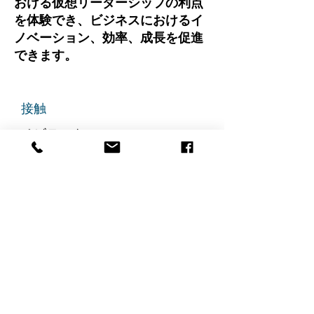
おける仮想リーダーシップの利点
を体験でき、ビジネスにおけるイ
ノベーション、効率、成長を促進
できます。
接触
チビテック
グランドアベニュー725番地
ステート305
リッジフィールド、ニュージャ
ージー州 07657
電話番号
:
888-585-6823
メールアドレス
:
hello@chibitek.com
最新のブログ記事