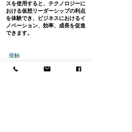
スを使用すると、テクノロジーに
おける仮想リーダーシップの利点
を体験でき、ビジネスにおけるイ
ノベーション、効率、成長を促進
できます。
接触
チビテック
グランドアベニュー725番地
ステート305
リッジフィールド、ニュージャ
ージー州 07657
電話番号
:
888-585-6823
メールアドレス
:
hello@chibitek.com
最新のブログ記事