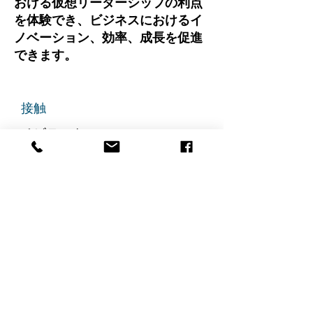
おける仮想リーダーシップの利点
を体験でき、ビジネスにおけるイ
ノベーション、効率、成長を促進
できます。
接触
チビテック
グランドアベニュー725番地
ステート305
リッジフィールド、ニュージャ
ージー州 07657
電話番号
:
888-585-6823
メールアドレス
:
hello@chibitek.com
最新のブログ記事