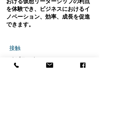
おける仮想リーダーシップの利点
を体験でき、ビジネスにおけるイ
ノベーション、効率、成長を促進
できます。
接触
チビテック
グランドアベニュー725番地
ステート305
リッジフィールド、ニュージャ
ージー州 07657
電話番号
:
888-585-6823
メールアドレス
:
hello@chibitek.com
最新のブログ記事