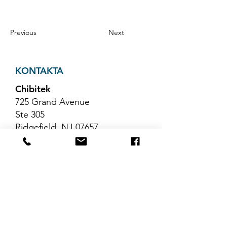
Previous
Next
KONTAKTA
Chibitek
725 Grand Avenue
Ste 305
Ridgefield, NJ 07657
Telefon
:
888-585-6823
E-post
:
hello@chibitek.com
SENASTE
BLOGGARTIKLAR
Inga inlägg har