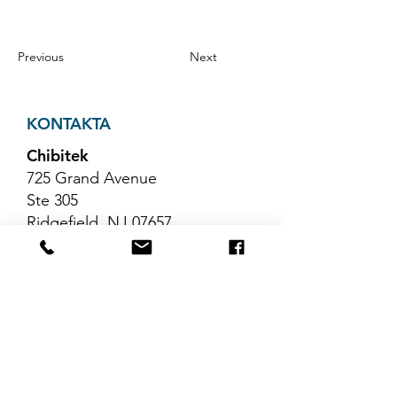
Previous
Next
KONTAKTA
Chibitek
725 Grand Avenue
Ste 305
Ridgefield, NJ 07657
Telefon
:
888-585-6823
E-post
:
hello@chibitek.com
SENASTE
BLOGGARTIKLAR
Inga inlägg har