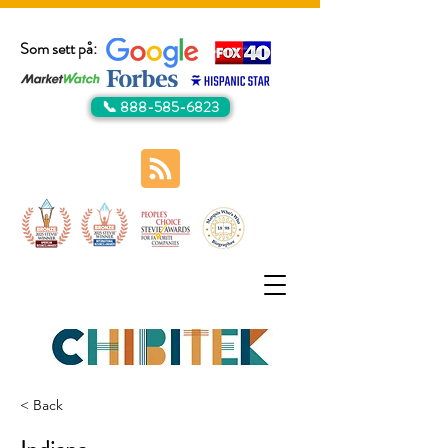
Som sett på:
📞 888-585-6823
< Back