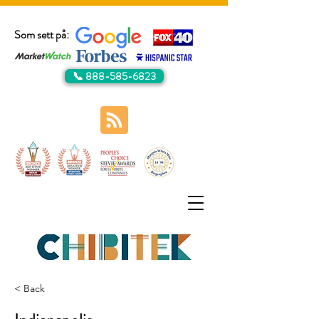
Som sett på:
📞 888-585-6823
< Back