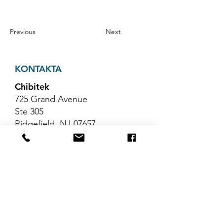
Previous
Next
KONTAKTA
Chibitek
725 Grand Avenue
Ste 305
Ridgefield, NJ 07657
Telefon
:
888-585-6823
E-post
:
hello@chibitek.com
SENASTE
BLOGGARTIKLAR
Inga inlägg har