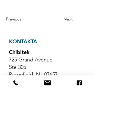
Previous
Next
KONTAKTA
Chibitek
725 Grand Avenue
Ste 305
Ridgefield, NJ 07657
Telefon
:
888-585-6823
E-post
:
hello@chibitek.com
SENASTE
BLOGGARTIKLAR
Inga inlägg har