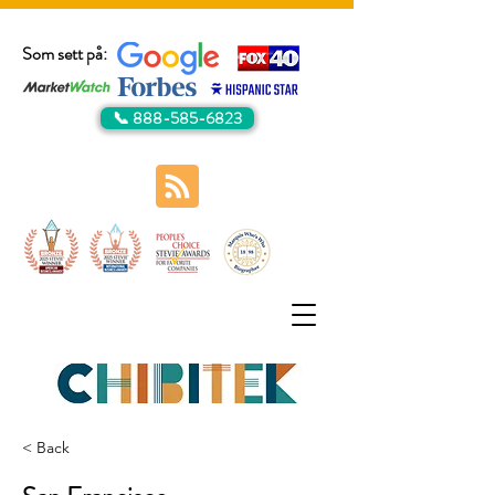
Som sett på:
📞 888-585-6823
< Back