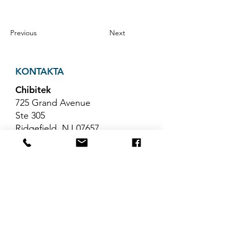
Previous
Next
KONTAKTA
Chibitek
725 Grand Avenue
Ste 305
Ridgefield, NJ 07657
Telefon
:
888-585-6823
E-post
:
hello@chibitek.com
SENASTE
BLOGGARTIKLAR
Inga inlägg har