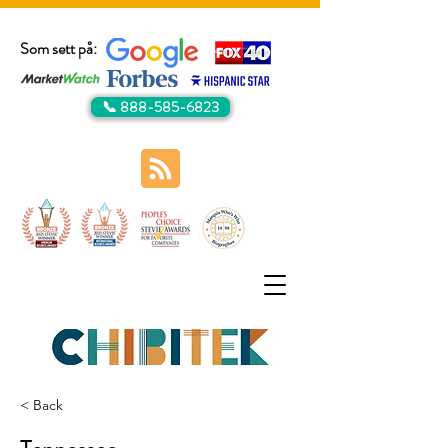
Som sett på:
📞 888-585-6823
< Back