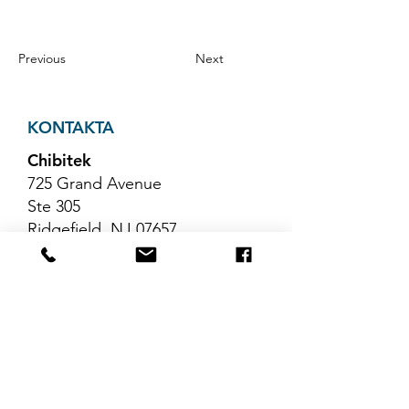
Previous
Next
KONTAKTA
Chibitek
725 Grand Avenue
Ste 305
Ridgefield, NJ 07657
Telefon
:
888-585-6823
E-post
:
hello@chibitek.com
SENASTE
BLOGGARTIKLAR
Inga inlägg har