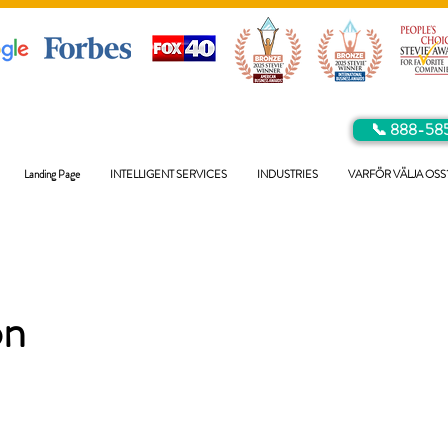
📞 888-58
Landing Page
INTELLIGENT SERVICES
INDUSTRIES
VARFÖR VÄLJA OSS
on