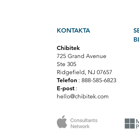
KONTAKTA
S
B
Chibitek
725 Grand Avenue
Ste 305
Ridgefield, NJ 07657
Telefon
: 888-585-6823
E-post
:
hello@chibitek.com