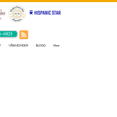
5-6823
?
VÅRA KUNDER
BLOGG
More