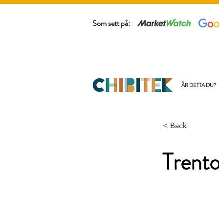
Som sett på:
ÄR DETTA DU?
< Back
Trent