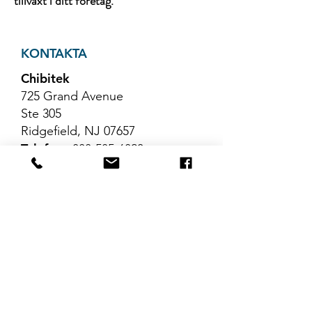
tillväxt i ditt företag.
KONTAKTA
Chibitek
725 Grand Avenue
Ste 305
Ridgefield, NJ 07657
Telefon
:
888-585-6823
E-post
:
hello@chibitek.com
SENASTE
BLOGGARTIKLAR
Inga inlägg har
publicerats på det här