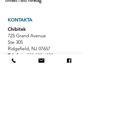
tillväxt i ditt företag.
KONTAKTA
Chibitek
725 Grand Avenue
Ste 305
Ridgefield, NJ 07657
Telefon
:
888-585-6823
E-post
:
hello@chibitek.com
SENASTE
BLOGGARTIKLAR
Inga inlägg har
publicerats på det här