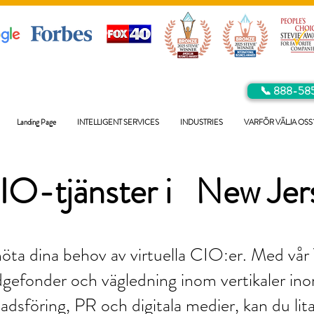
📞 888-58
Landing Page
INTELLIGENT SERVICES
INDUSTRIES
VARFÖR VÄLJA OSS
IO-tjänster i
New Jer
möta dina behov av virtuella CIO:er. Med vå
gefonder och vägledning inom vertikaler in
nadsföring, PR och digitala medier, kan du lit