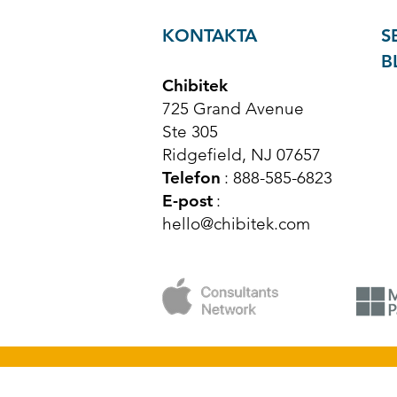
KONTAKTA
S
B
Chibitek
725 Grand Avenue
Ste 305
Ridgefield, NJ 07657
Telefon
: 888-585-6823
E-post
:
hello@chibitek.com
© Upphovsrätt 2025 Chibitek