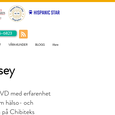
5-6823
?
VÅRA KUNDER
BLOGG
More
sey
r VD med erfarenhet
om hälso- och
a på Chibiteks