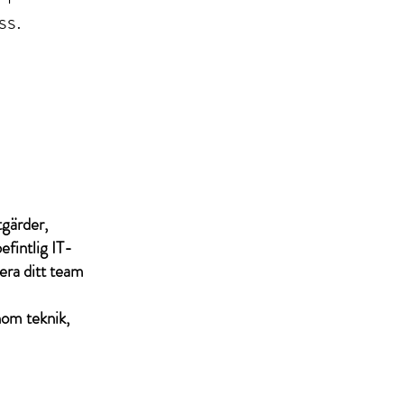
ss.
tgärder,
fintlig IT-
era ditt team
nom teknik,