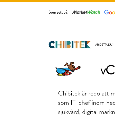
Som sett på:
ÄR DETTA DU?
vC
Chibitek är redo att 
som IT-chef inom hed
sjukvård, digital mark