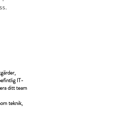
ss.
tgärder,
fintlig IT-
era ditt team
nom teknik,