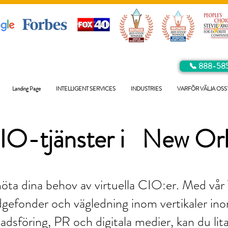
📞 888-58
Landing Page
INTELLIGENT SERVICES
INDUSTRIES
VARFÖR VÄLJA OSS
IO-tjänster i
New Orl
möta dina behov av virtuella CIO:er. Med vå
gefonder och vägledning inom vertikaler in
nadsföring, PR och digitala medier, kan du lit