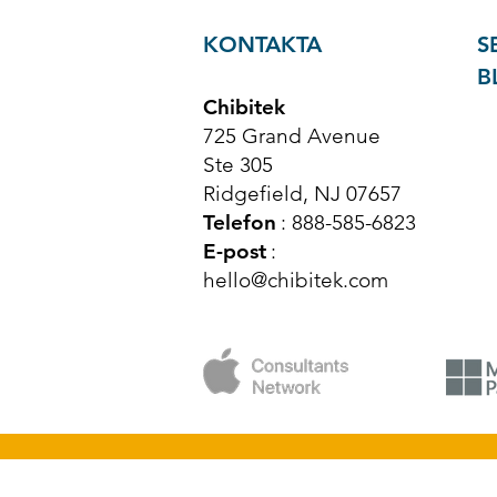
KONTAKTA
S
B
Chibitek
725 Grand Avenue
Ste 305
Ridgefield, NJ 07657
Telefon
: 888-585-6823
E-post
:
hello@chibitek.com
© Upphovsrätt 2025 Chibitek