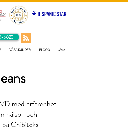
5-6823
?
VÅRA KUNDER
BLOGG
More
eans
r VD med erfarenhet
om hälso- och
a på Chibiteks