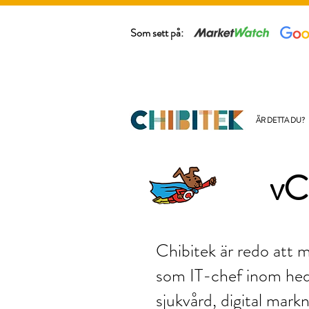
Som sett på:
ÄR DETTA DU?
vC
Chibitek är redo att 
som IT-chef inom hed
sjukvård, digital mark