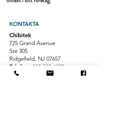
tillväxt i ditt företag.
KONTAKTA
Chibitek
725 Grand Avenue
Ste 305
Ridgefield, NJ 07657
Telefon
:
888-585-6823
E-post
:
hello@chibitek.com
SENASTE
BLOGGARTIKLAR
Inga inlägg har
publicerats på det här