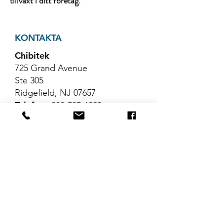
tillväxt i ditt företag.
KONTAKTA
Chibitek
725 Grand Avenue
Ste 305
Ridgefield, NJ 07657
Telefon
:
888-585-6823
E-post
:
hello@chibitek.com
SENASTE
BLOGGARTIKLAR
Inga inlägg har
publicerats på det här