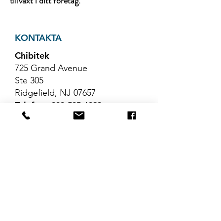
tillväxt i ditt företag.
KONTAKTA
Chibitek
725 Grand Avenue
Ste 305
Ridgefield, NJ 07657
Telefon
:
888-585-6823
E-post
:
hello@chibitek.com
SENASTE
BLOGGARTIKLAR
Inga inlägg har
publicerats på det här