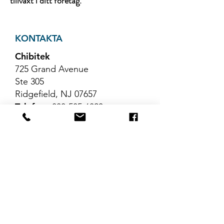
tillväxt i ditt företag.
KONTAKTA
Chibitek
725 Grand Avenue
Ste 305
Ridgefield, NJ 07657
Telefon
:
888-585-6823
E-post
:
hello@chibitek.com
SENASTE
BLOGGARTIKLAR
Inga inlägg har
publicerats på det här