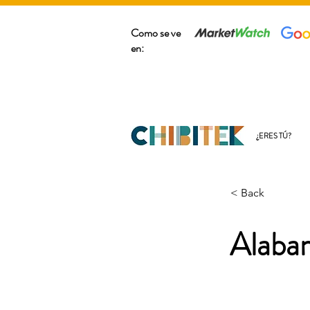
Como se ve
en:
¿ERES TÚ?
< Back
Alaba