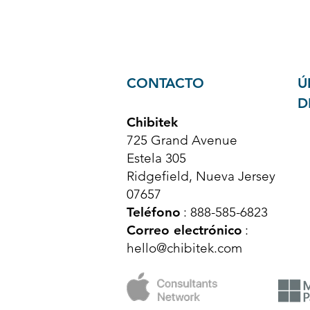
CONTACTO
Ú
D
Chibitek
725 Grand Avenue
Estela 305
Ridgefield, Nueva Jersey
07657
Teléfono
: 888-585-6823
Correo electrónico
:
hello@chibitek.com