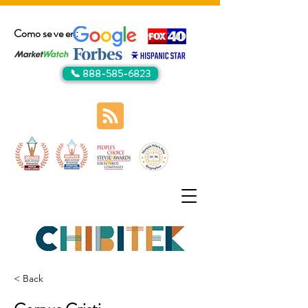
Como se ve en:
📞 888-585-6823
< Back