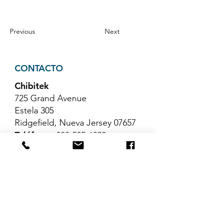
Previous
Next
CONTACTO
Chibitek
725 Grand Avenue
Estela 305
Ridgefield, Nueva Jersey 07657
Teléfono
:
888-585-6823
Correo electrónico
:
hello@chibitek.com
ÚLTIMOS ARTÍCULOS DEL
BLOG