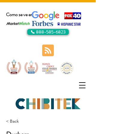
Como se ve en:
📞 888-585-6823
< Back