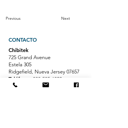
Previous
Next
CONTACTO
Chibitek
725 Grand Avenue
Estela 305
Ridgefield, Nueva Jersey 07657
Teléfono
:
888-585-6823
Correo electrónico
:
hello@chibitek.com
ÚLTIMOS ARTÍCULOS DEL
BLOG