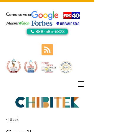
Como se ve en:
📞 888-585-6823
< Back