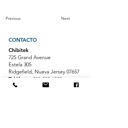
Previous
Next
CONTACTO
Chibitek
725 Grand Avenue
Estela 305
Ridgefield, Nueva Jersey 07657
Teléfono
:
888-585-6823
Correo electrónico
:
hello@chibitek.com
ÚLTIMOS ARTÍCULOS DEL
BLOG