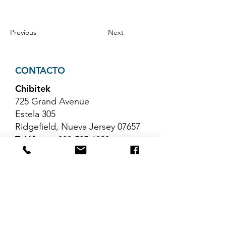
Previous
Next
CONTACTO
Chibitek
725 Grand Avenue
Estela 305
Ridgefield, Nueva Jersey 07657
Teléfono
:
888-585-6823
Correo electrónico
:
hello@chibitek.com
ÚLTIMOS ARTÍCULOS DEL
BLOG