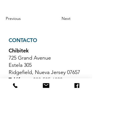
Previous
Next
CONTACTO
Chibitek
725 Grand Avenue
Estela 305
Ridgefield, Nueva Jersey 07657
Teléfono
:
888-585-6823
Correo electrónico
:
hello@chibitek.com
ÚLTIMOS ARTÍCULOS DEL
BLOG