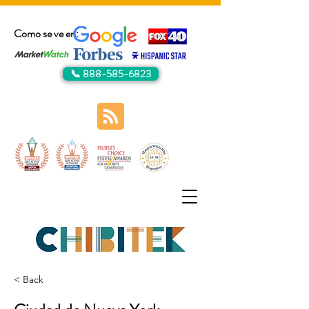
Como se ve en:
📞 888-585-6823
< Back