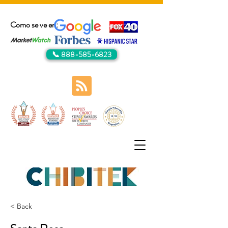
Como se ve en:
📞 888-585-6823
< Back