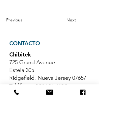
Previous
Next
CONTACTO
Chibitek
725 Grand Avenue
Estela 305
Ridgefield, Nueva Jersey 07657
Teléfono
:
888-585-6823
Correo electrónico
:
hello@chibitek.com
ÚLTIMOS ARTÍCULOS DEL
BLOG