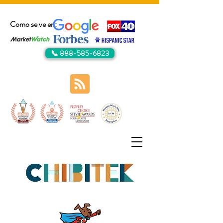
Como se ve en:
📞 888-585-6823