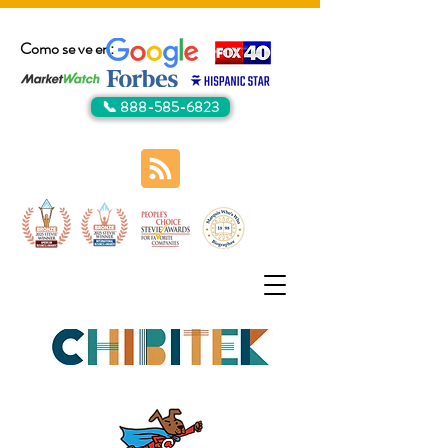
Como se ve en:
📞 888-585-6823