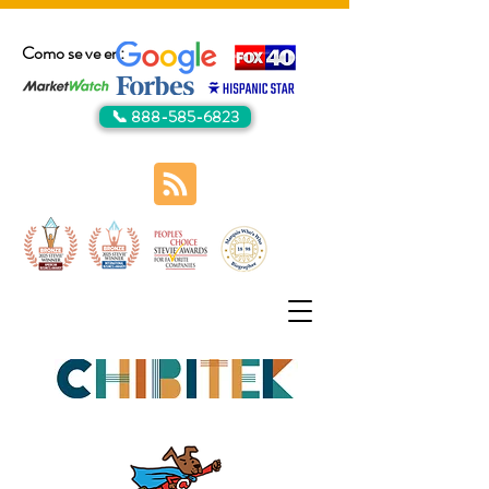
Como se ve en:
📞 888-585-6823