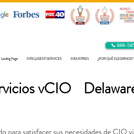
📞 888-58
Landing Page
INTELLIGENT SERVICES
INDUSTRIES
¿POR QUÉ ELEGIRNOS?
rvicios vCIO
Delawar
o para satisfacer sus necesidades de CIO vir