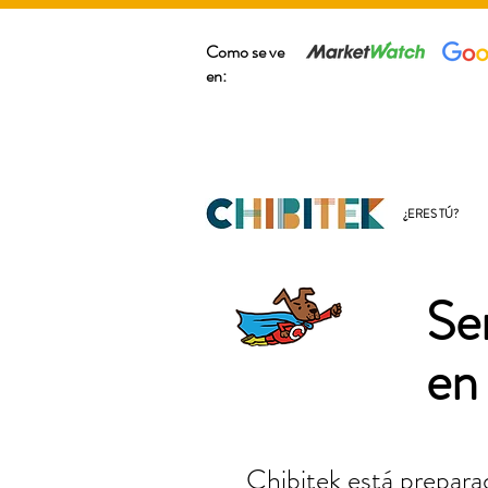
Como se ve
en:
¿ERES TÚ?
Se
en
Chibitek está preparad