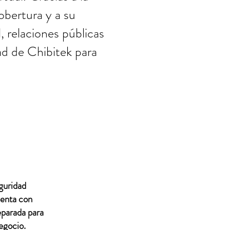
bertura y a su
 relaciones públicas
dad de Chibitek para
guridad
uenta con
eparada para
egocio.