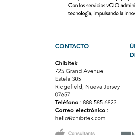
Con los servicios vCIO adminis
tecnología, impulsando la innov
CONTACTO
Ú
D
Chibitek
725 Grand Avenue
Estela 305
Ridgefield, Nueva Jersey
07657
Teléfono
: 888-585-6823
Correo electrónico
:
hello@chibitek.com