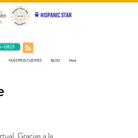
5-6823
NUESTROS CLIENTES
BLOG
More
e
tual. Gracias a la