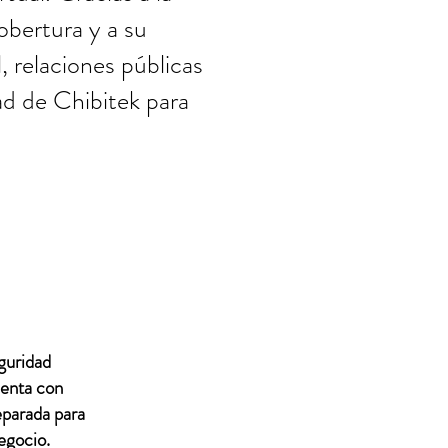
bertura y a su
 relaciones públicas
dad de Chibitek para
guridad
uenta con
eparada para
egocio.