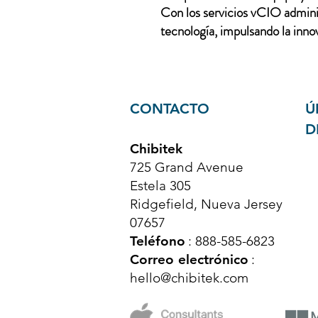
Con los servicios vCIO adminis
tecnología, impulsando la innov
CONTACTO
Ú
D
Chibitek
725 Grand Avenue
Estela 305
Ridgefield, Nueva Jersey
07657
Teléfono
: 888-585-6823
Correo electrónico
:
hello@chibitek.com