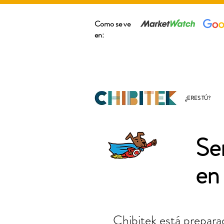
Como se ve
en:
¿ERES TÚ?
Se
en
Chibitek está preparad