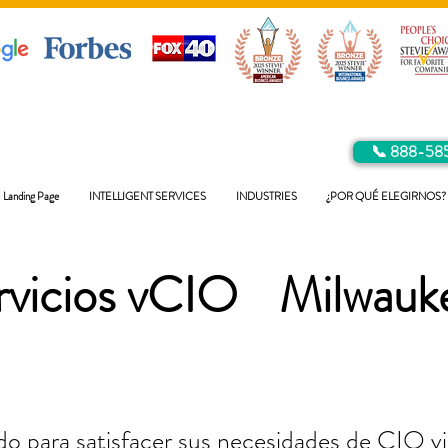
📞 888-58
Landing Page
INTELLIGENT SERVICES
INDUSTRIES
¿POR QUÉ ELEGIRNOS?
rvicios vCIO
Milwauk
o para satisfacer sus necesidades de CIO vir