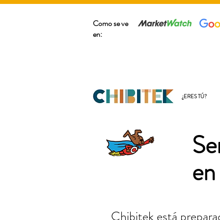
Como se ve
en:
¿ERES TÚ?
Se
en
Chibitek está preparad