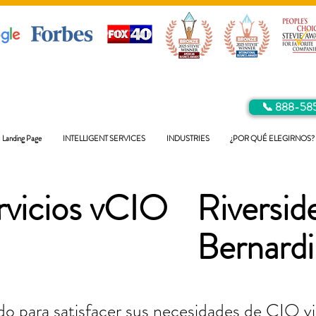
📞 888-58
Landing Page
INTELLIGENT SERVICES
INDUSTRIES
¿POR QUÉ ELEGIRNOS?
rvicios vCIO
Riversi
Bernard
o para satisfacer sus necesidades de CIO vir