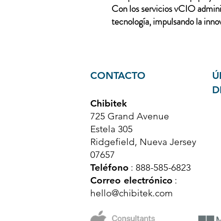
Con los servicios vCIO adminis
tecnología, impulsando la innov
CONTACTO
Ú
D
Chibitek
725 Grand Avenue
Estela 305
Ridgefield, Nueva Jersey
07657
Teléfono
: 888-585-6823
Correo electrónico
:
hello@chibitek.com