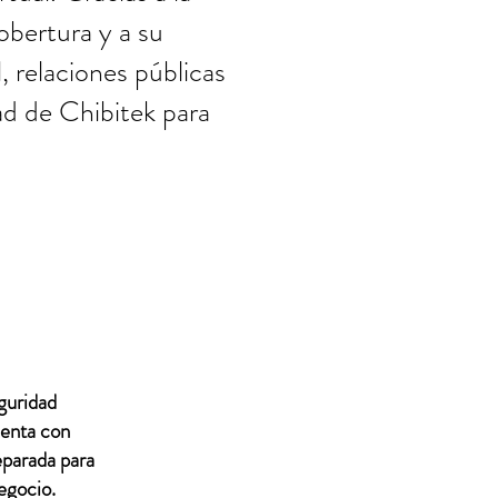
bertura y a su
 relaciones públicas
dad de Chibitek para
guridad
uenta con
eparada para
egocio.