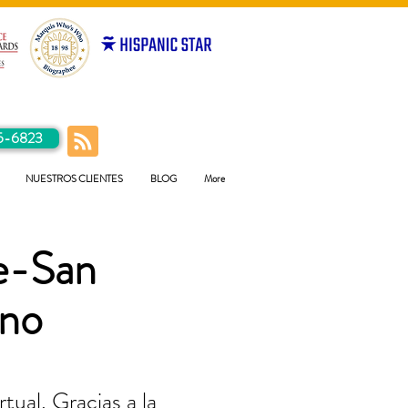
5-6823
NUESTROS CLIENTES
BLOG
More
de-San
ino
tual. Gracias a la