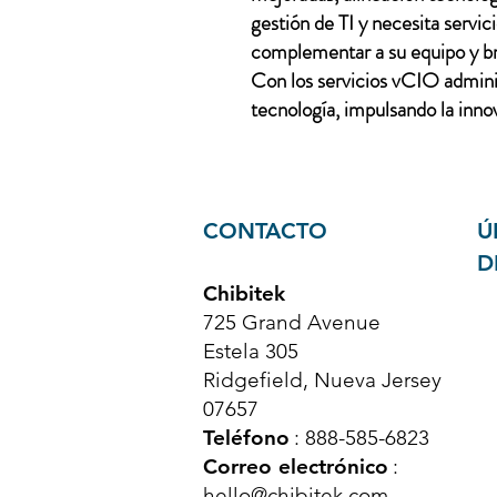
gestión de TI y necesita servi
complementar a su equipo y bri
Con los servicios vCIO adminis
tecnología, impulsando la innov
CONTACTO
Ú
D
Chibitek
725 Grand Avenue
Estela 305
Ridgefield, Nueva Jersey
07657
Teléfono
: 888-585-6823
Correo electrónico
:
hello@chibitek.com