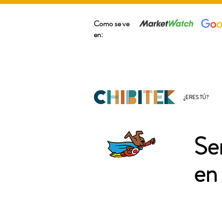
Como se ve
en:
¿ERES TÚ?
Se
en