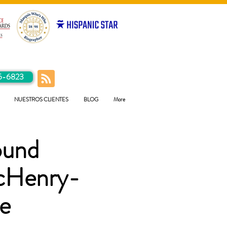
5-6823
NUESTROS CLIENTES
BLOG
More
ound
cHenry-
e