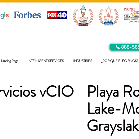
📞 888-58
Landing Page
INTELLIGENT SERVICES
INDUSTRIES
¿POR QUÉ ELEGIRNOS?
rvicios vCIO
Playa R
Lake-M
Grayslak