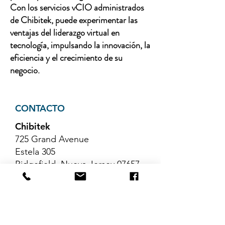
Con los servicios vCIO administrados
de Chibitek, puede experimentar las
ventajas del liderazgo virtual en
tecnología, impulsando la innovación, la
eficiencia y el crecimiento de su
negocio.
CONTACTO
Chibitek
725 Grand Avenue
Estela 305
Ridgefield, Nueva Jersey 07657
Teléfono
:
888-585-6823
Correo electrónico
:
hello@chibitek.com
ÚLTIMOS ARTÍCULOS DEL