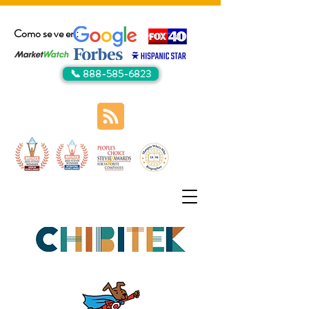
Como se ve en:
📞 888-585-6823