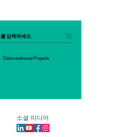
Datawarehouse Projects
소셜 미디어