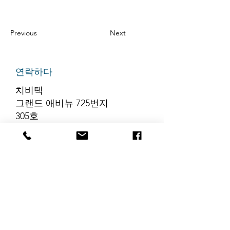
Previous
Next
연락하다
치비텍
그랜드 애비뉴 725번지
305호
리지필드, 뉴저지 07657
전화번호
:
888-585-6823
이메일
:
hello@chibitek.com
최신 블로그 게시글
해당 언어로 게시