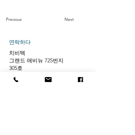
Previous
Next
연락하다
치비텍
그랜드 애비뉴 725번지
305호
리지필드, 뉴저지 07657
전화번호
:
888-585-6823
이메일
:
hello@chibitek.com
최신 블로그 게시글
해당 언어로 게시