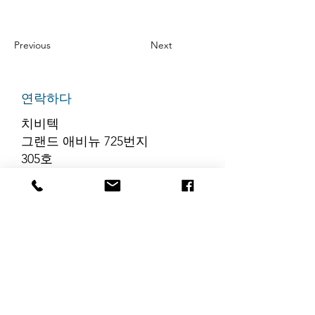
Previous
Next
연락하다
치비텍
그랜드 애비뉴 725번지
305호
리지필드, 뉴저지 07657
전화번호
:
888-585-6823
이메일
:
hello@chibitek.com
최신 블로그 게시글
해당 언어로 게시