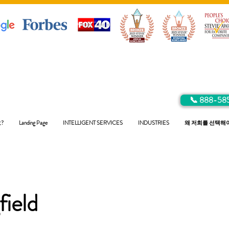
📞 888-58
?
Landing Page
INTELLIGENT SERVICES
INDUSTRIES
왜 저희를 선택해
field