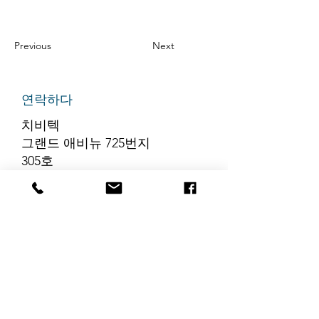
Previous
Next
연락하다
치비텍
그랜드 애비뉴 725번지
305호
리지필드, 뉴저지 07657
전화번호
:
888-585-6823
이메일
:
hello@chibitek.com
최신 블로그 게시글
해당 언어로 게시